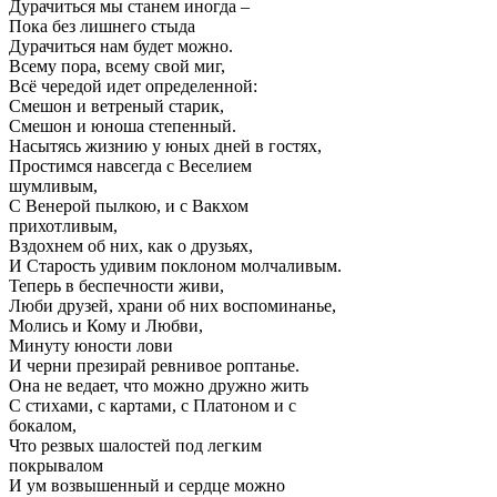
Дурачиться мы станем иногда –
Пока без лишнего стыда
Дурачиться нам будет можно.
Всему пора, всему свой миг,
Всё чередой идет определенной:
Смешон и ветреный старик,
Смешон и юноша степенный.
Насытясь жизнию у юных дней в гостях,
Простимся навсегда с Веселием
шумливым,
С Венерой пылкою, и с Вакхом
прихотливым,
Вздохнем об них, как о друзьях,
И Старость удивим поклоном молчаливым.
Теперь в беспечности живи,
Люби друзей, храни об них воспоминанье,
Молись и Кому и Любви,
Минуту юности лови
И черни презирай ревнивое роптанье.
Она не ведает, что можно дружно жить
С стихами, с картами, с Платоном и с
бокалом,
Что резвых шалостей под легким
покрывалом
И ум возвышенный и сердце можно